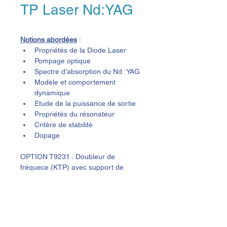
TP Laser Nd:YAG
Notions abordées
 :
Propriétés de la Diode Laser
Pompage optique
Spectre d’absorption du Nd :YAG
Modèle et comportement 
dynamique
Etude de la puissance de sortie
Propriétés du résonateur
Critère de stabilité
Dopage
OPTION T9231 : Doubleur de 
fréquece (KTP) avec support de 
réglage 5-axes.
OPTION T9232 : Q-Switch actif 
(Pockels) avec suport réglable et 
alimentation
OPTION T9233 : Q-Switch pasif (Cr: 