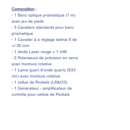
Composition
 :
- 1 Banc optique prismatique (1 m) 
avec jeu de pieds
- 5 Cavaliers standards pour banc 
prismatique
- 1 Cavalier à à réglage latéral X de 
+/-30 mm
- 1 diode Laser rouge < 1 mW
- 2 Polariseurs de précision en verre 
avec monture rotative
- 1 Lame quart d’onde quartz (633 
nm) avec monture rotative
- 1 cellue de Pockels (LiNbO3)
- 1 Générateur - amplificateur de 
contrôle pour cellule de Pockels
- 1 Photodétecteur rapide amplifié à 
gain réglable
- 1 Poste Radio
- 1 Paire de Haut parleur
OPTION : Oscilloscope LCD double 