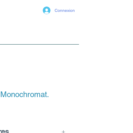
Connexion
Sélection / SUP
Ressources
 Monochromat.
res